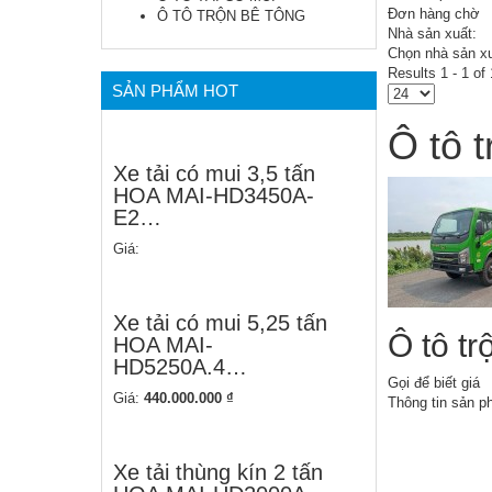
Đơn hàng chờ
Ô TÔ TRỘN BÊ TÔNG
Nhà sản xuất:
Chọn nhà sản x
Results 1 - 1 of 
SẢN PHẨM HOT
Ô tô 
Xe tải có mui 3,5 tấn
HOA MAI-HD3450A-
E2…
Giá:
Xe tải có mui 5,25 tấn
Ô tô t
HOA MAI-
HD5250A.4…
Gọi để biết giá
Giá:
440.000.000 ₫
Thông tin sản 
Xe tải thùng kín 2 tấn