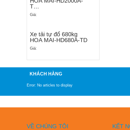
HOA MAI-HD2000A-
T…
Giá:
Xe tải tự đổ 680kg
HOA MAI-HD680A-TD
Giá:
KHÁCH HÀNG
Error: No articles to display
VỀ CHÚNG TÔI
KẾT N