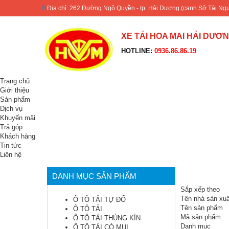
Địa chỉ: 262 Đường Ngô Quyền - tp. Hải Dương (cạnh Sở Tài Ng
XE TẢI HOA MAI HẢI DƯƠ
HOTLINE:
0936.86.86.19
Trang chủ
Giới thiệu
Sản phẩm
Dịch vụ
Khuyến mãi
Trả góp
Khách hàng
Tin tức
Liên hệ
DANH MỤC SẢN PHẨM
Sắp xếp theo
Tên nhà sản xuấ
Ô TÔ TẢI TỰ ĐỔ
Tên sản phẩm
Ô TÔ TẢI
Mã sản phẩm
Ô TÔ TẢI THÙNG KÍN
Danh mục
Ô TÔ TẢI CÓ MUI