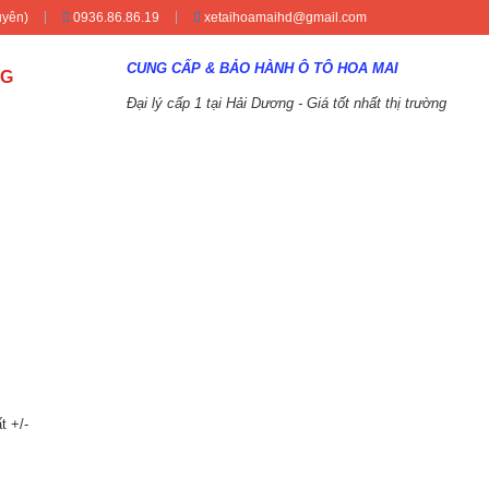
uyên)
0936.86.86.19
xetaihoamaihd@gmail.com
CUNG CẤP & BẢO HÀNH Ô TÔ HOA MAI
NG
Đại lý cấp 1 tại Hải Dương - Giá tốt nhất thị trường
t +/-