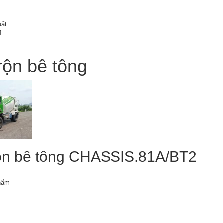
uất
1
trộn bê tông
rộn bê tông CHASSIS.81A/BT2
phẩm