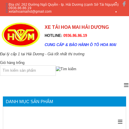
Địa chỉ: 262 Đường Ngô Quyền - tp. Hải Dương (cạnh Sở Tài Nguyên)
0936.86.86.19
xetaihoamaihd@gmail.com
XE TẢI HOA MAI HẢI DƯƠNG
HOTLINE:
0936.86.86.19
CUNG CẤP & BẢO HÀNH Ô TÔ HOA MAI
Đại lý cấp 1 tại Hải Dương - Giá tốt nhất thị trường
Giỏ hàng trống
≡
DANH MỤC SẢN PHẨM
≡